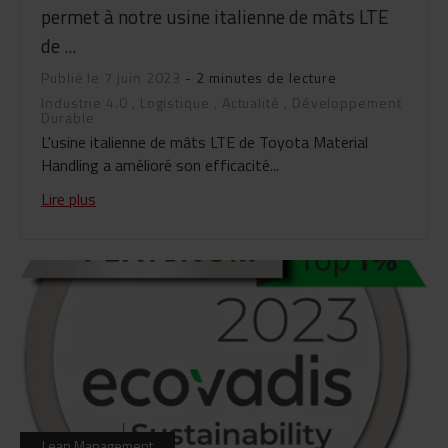
permet à notre usine italienne de mâts LTE
de ...
Publié le 7 juin 2023
- 2 minutes de lecture
Industrie 4.0
,
Logistique
,
Actualité
,
Développement
Durable
L'usine italienne de mâts LTE de Toyota Material
Handling a amélioré son efficacité...
Lire plus
Lean Management