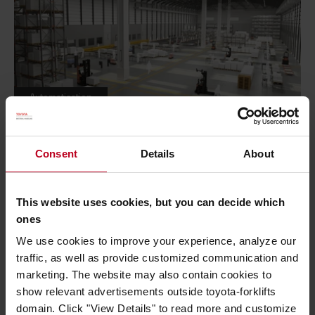
Automatisation
8 points de sécurité pour optimiser votre
projet d’automatisation d’entrepôt
Consent
Details
About
Publié le 27 février 2023
- 6 minutes de lecture
Technologie
,
Manutention
This website uses cookies, but you can decide which
Avouons-le : la mise en place d’un entrepôt
ones
automatisé pourrait ne pas donner les...
We use cookies to improve your experience, analyze our
Lire plus
traffic, as well as provide customized communication and
marketing. The website may also contain cookies to
show relevant advertisements outside toyota-forklifts
domain. Click "View Details" to read more and customize