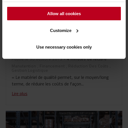
Allow all cookies
Customize
Réduire ses coûts de manutention : conseils
Use necessary cookies only
d'expert
Publié le 30 octobre 2019
- 4 minutes de lecture
Manutention
,
Financement
,
Réduction Des Coûts
,
Gestion Logistique
« Le matériel de qualité permet, sur le moyen/long
terme, de réduire les coûts de façon...
Lire plus