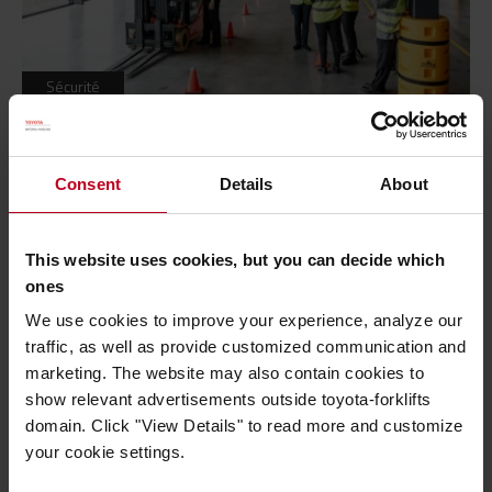
Sécurité
Les 8 risques principaux auxquels font face
les caristes
Consent
Details
About
Publié le 6 novembre 2019
- 1 minutes de lecture
Formation
,
Manutention
,
Caristes
Le métier de cariste est l’un des plus exposés dans les
This website uses cookies, but you can decide which
entrepôts logistiques. Pour mieux...
ones
We use cookies to improve your experience, analyze our
Lire plus
traffic, as well as provide customized communication and
marketing. The website may also contain cookies to
show relevant advertisements outside toyota-forklifts
domain. Click "View Details" to read more and customize
your cookie settings.