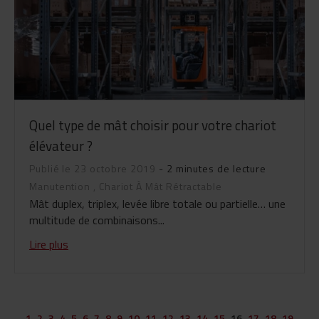
Quel type de mât choisir pour votre chariot
élévateur ?
Publié le 23 octobre 2019
- 2 minutes de lecture
Manutention
,
Chariot À Mât Rétractable
Mât duplex, triplex, levée libre totale ou partielle… une
multitude de combinaisons...
Lire plus
1
2
3
4
5
6
7
8
9
10
11
12
13
14
15
16
17
18
19