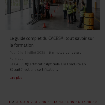
Le guide complet du CACES®: tout savoir sur
la formation
Publié le 3 juillet 2025
- 5 minutes de lecture
Formation
Le CACES®(Certificat d’Aptitude à la Conduite En
Sécurité) est une certification...
Lire plus
1
2
3
4
5
6
7
8
9
10
11
12
13
14
15
16
17
18
19