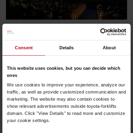
Les principales tendances du secteur
logistique : points de vue de leaders du
secteur
Consent
Details
About
Publié le 23 décembre 2025
- 4 minutes de lecture
Gestion Logistique
,
Innovation
,
Logiconomi
This website uses cookies, but you can decide which
Le secteur de la logistique connaît une
ones
transformation profonde, portée par l’évolution...
We use cookies to improve your experience, analyze our
Lire plus
traffic, as well as provide customized communication and
marketing. The website may also contain cookies to
show relevant advertisements outside toyota-forklifts
domain. Click "View Details" to read more and customize
your cookie settings.