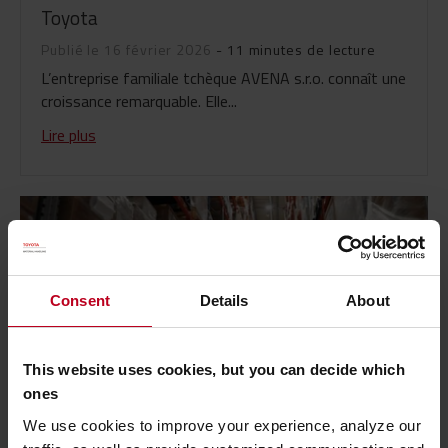
Toyota
Publié le 16 février 2026
- 11 minutes de lecture
L’entreprise familiale tchèque AVENA s.r.o. connaît une
croissance remarquable. Elle...
Lire plus
Consent
Details
About
This website uses cookies, but you can decide which
ones
We use cookies to improve your experience, analyze our
EuroHub x Toyota Material Handling une