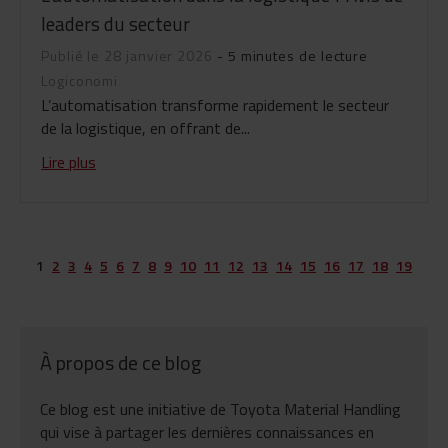
leaders du secteur
Publié le 28 janvier 2026
- 5 minutes de lecture
Logiconomi
L’automatisation transforme rapidement le secteur
de la logistique, en offrant de...
Lire plus
1
2
3
4
5
6
7
8
9
10
11
12
13
14
15
16
17
18
19
À propos de ce blog
Ce blog est une initiative de Toyota Material Handling
qui vise à partager les dernières connaissances en