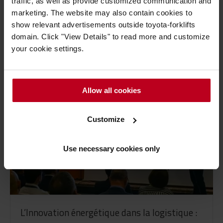
traffic, as well as provide customized communication and
logistique moderne et efficace redéfinie
marketing. The website may also contain cookies to
Publié le 13 février 2026
- 10 minutes de lecture
show relevant advertisements outside toyota-forklifts
Dans le monde de la logistique, chaque minute
domain. Click "View Details" to read more and customize
compte et chaque décision liée à la...
your cookie settings.
Lire plus
Allow all cookies
Customize
Use necessary cookies only
L’Innovation énergétique dans la logistique :