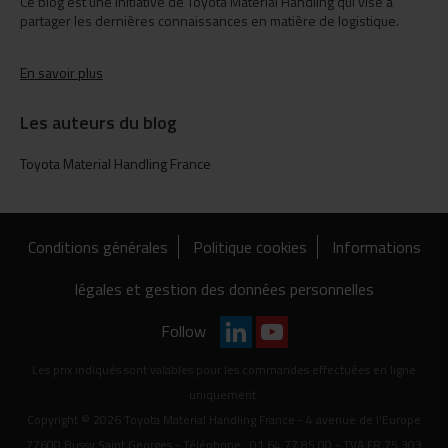
Ce blog est une initiative de Toyota Material Handling qui vise à
partager les dernières connaissances en matière de logistique.
En savoir plus
Les auteurs du blog
Toyota Material Handling France
Conditions générales
Politique cookies
Informations
légales et gestion des données personnelles
Follow
Les prix indiqués sont valables pour les commandes effectuées en ligne
uniquement.
Copyright © 2026 Toyota Material Handling France - 4 avenue de l'Europe
77600 Bussy Saint Georges - Téléphone : 01 64 77 85 00 - TVA FR 75 303