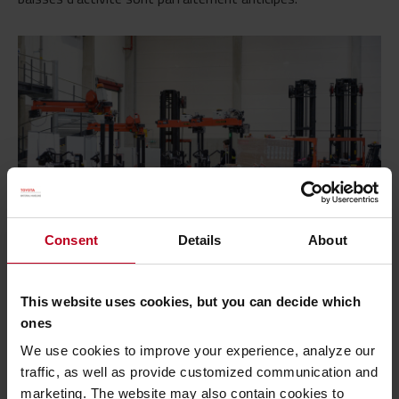
Consent
Details
About
Velux a amélioré l’utilisation de ses chariots et donc sa productivité.
This website uses cookies, but you can decide which
ones
Flotte de chariots optimisée et
We use cookies to improve your experience, analyze our
productivité accrue
traffic, as well as provide customized communication and
marketing. The website may also contain cookies to