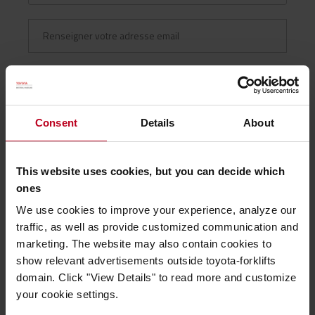
TMHFR s'engage à protéger vos données. Consultez notre
Politique
de confidentialité
afin d'en savoir plus sur nos modalités de
résiliation, gestion et protection des données.
J'accepte de recevoir les communications de TMHFR.
*
Consent
Details
About
Nous en avons besoin pour vous envoyer le contenu souhaité et
vous contacter.
This website uses cookies, but you can decide which
J'accepte que TMHFR stocke et traite mes données
ones
personnelles.
*
We use cookies to improve your experience, analyze our
traffic, as well as provide customized communication and
Consultez notre
Politique de confidentialité
afin d'en savoir plus.
marketing. The website may also contain cookies to
show relevant advertisements outside toyota-forklifts
domain. Click "View Details" to read more and customize
your cookie settings.