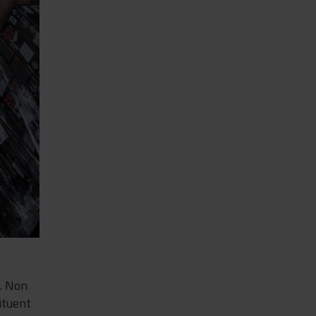
e. Non
ituent