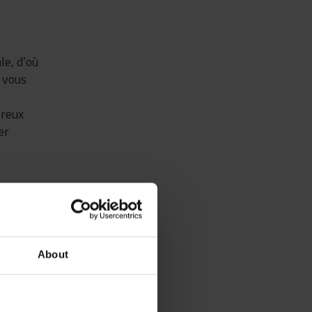
le, d’où
; vous
breux
er
n
About
s
que