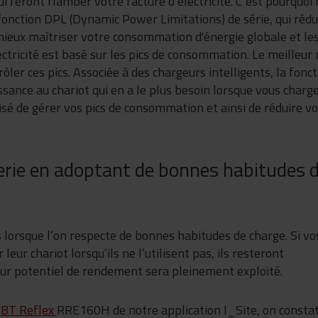
 feront flamber votre facture d’électricité. C’est pourquoi
onction DPL (Dynamic Power Limitations) de série, qui rédu
ieux maîtriser votre consommation d'énergie globale et les
ectricité est basé sur les pics de consommation. Le meilleu
rôler ces pics. Associée à des chargeurs intelligents, la fonc
ssance au chariot qui en a le plus besoin lorsque vous charg
isé de gérer vos pics de consommation et ainsi de réduire v
terie en adoptant de bonnes habitudes 
 lorsque l’on respecte de bonnes habitudes de charge. Si vo
eur chariot lorsqu’ils ne l’utilisent pas, ils resteront
eur potentiel de rendement sera pleinement exploité.
e
BT Reflex
RRE160H de notre application I_Site, on consta