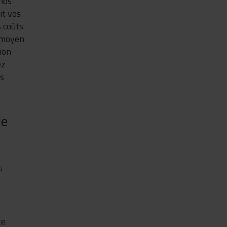
 nos
it vos
 coûts
r moyen
tion
ez
os
de
s
te