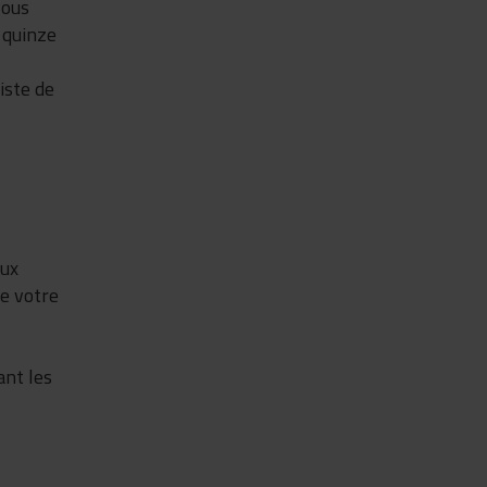
vous
 quinze
iste de
aux
de votre
ant les