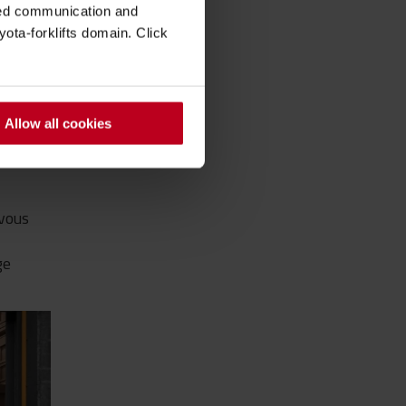
pas
zed communication and
s où
ota-forklifts domain. Click
pour
Allow all cookies
 vous
ge