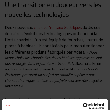
Une transition en douceur vers les
nouvelles technologies
Deux nouveaux
dotés des
chariots frontaux électriques
dernières évolutions technologiques ont enrichi la
flotte chariots. L’un est équipé de fourches, l’autre de
pinces à bobines. Ils sont idéals pour manutentionner
les différents produits fabriqués par Adara.
« Nous
avons choisi des chariots électriques là où les appareils ne sont
pas rechargés dans la journée »
précise M. Valkeamäki.
En un
an, les machines ont prouvé leur rentabilité.
« Les chariots
électriques procurent un confort de conduite supérieur aux
chariots thermiques et réalisent parfaitement leur rôle »
ajoute
Valkeamäki.
Chez Adara, le passage du diesel à l’électrique et plus
précisément à des batteries au lithium-ion est en