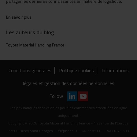
partager les dernières connaissances en matière de logistique.
En savoir plus
Les auteurs du blog
Toyota Material Handling France
Conditions générales
Politique cookies
Informations
légales et gestion des données personnelles
Follow
Les prix indiqués sont valables pour les commandes effectuées en ligne
uniquement.
Copyright © 2026 Toyota Material Handling France - 4 avenue de l'Europe
77600 Bussy Saint Georges - Téléphone : 01 64 77 85 00 - TVA FR 75 303