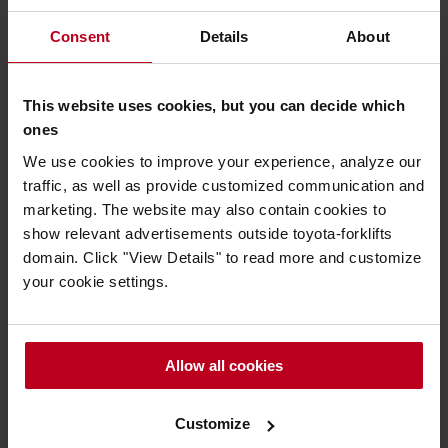
cours. « Comme nous gagnons en expérience, nous
avançons vers ces nouvelles technologies. Lors du
Consent
Details
About
renouvellement de nos chariots, dans moins de 5 ans,
je pense qu’ils fonctionneront avec la technologie
lithium-ion » conclut M. Valkeamäki.
This website uses cookies, but you can decide which
ones
We use cookies to improve your experience, analyze our
traffic, as well as provide customized communication and
« Comme nous gagnons en expérience,
marketing. The website may also contain cookies to
show relevant advertisements outside toyota-forklifts
nous avançons vers ces nouvelles
domain. Click "View Details" to read more and customize
technologies. Lors du renouvellement de
your cookie settings.
nos chariots, dans moins de 5 ans, je
pense qu’ils fonctionneront avec la
Allow all cookies
technologie lithium-ion » conclut M.
Valkeamäki.
Customize