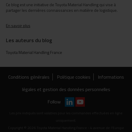
Ce blog est une initiative de Toyota Material Handling qui vise à
partager les dernières connaissances en matière de logistique.
En savoir plus
Les auteurs du blog
Toyota Material Handling France
Conditions générales
Politique cookies
Informations
légales et gestion des données personnelles
Follow
Les prix indiqués sont valables pour les commandes effectuées en ligne
uniquement.
Copyright © 2026 Toyota Material Handling France - 4 avenue de l'Europe