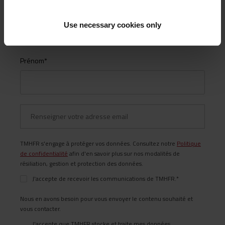
Nom
*
Use necessary cookies only
Prénom
*
TMHFR s'engage à protéger vos données. Consultez notre
Politique
de confidentialité
afin d'en savoir plus sur nos modalités de
résiliation, gestion et protection des données.
J'accepte de recevoir les communications de TMHFR.
*
Nous en avons besoin pour vous envoyer le contenu souhaité et
vous contacter.
J'accepte que TMHFR stocke et traite mes données