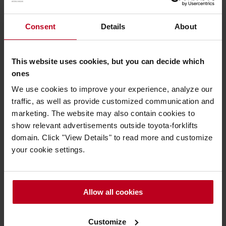
Consent
Details
About
This website uses cookies, but you can decide which
ones
We use cookies to improve your experience, analyze our
traffic, as well as provide customized communication and
marketing. The website may also contain cookies to
show relevant advertisements outside toyota-forklifts
Toyota Material Handling France
domain. Click "View Details" to read more and customize
your cookie settings.
Toyota Material Handling France
Restez informé des dernières
Allow all cookies
nouveautés
Customize