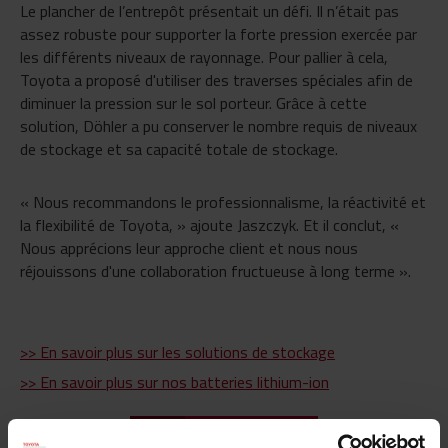
Le plancher de l’entrepôt présentait un défi. Il n’était pas
assez robuste pour supporter la forte pression exercée par
les différents niveaux de rayonnage. Pour pallier à cela,
Toyota a proposé d'utiliser des traverses spéciales afin de
diminuer la pression sur le sol porteur. Grâce à cette
solution, Döhler a pu conserver le nombre requis de niveaux
de stockage et sa capacité totale de stockage.
« Nous recommandons le professionnalisme, la réactivité et
la flexibilité de Toyota, » ajoute Jaszczyk. Et il conclut, «
Nous apprécions leur approche client et nous nous
réjouissons d'une collaboration fructueuse à long terme ».
>> En savoir plus sur les solutions de stockage
>> En savoir plus sur nos batteries lithium-ion