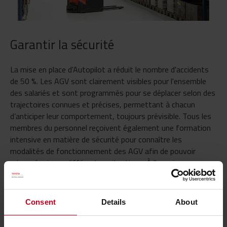
Garantir la sécurité
La mise en place d'Autopilot a réduit le nombre d'accidents
de 50 %. Les AGV sont clairement visibles pour l'ensemble
des salariés et sont programmés pour se déplacer selon des
trajectoires connues et précises, permettant à chacun
d’anticiper leur comportement, toujours prévisible. Tous les
membres du personnel reçoivent également une formation
intensive en matière de sécurité pour connaître les
modalités de fonctionnement des AGV afin de pouvoir
mieux réagir aux différentes situations. À l'avenir,
Hargassner envisage d'investir dans d'autres solutions
automatisées Toyota.
Consent
Details
About
DÉCOUVREZ TOUTE LA GAMME DE SOLUTIONS