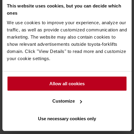
D'AUTOMATISATION TOYOTA
This website uses cookies, but you can decide which
ones
We use cookies to improve your experience, analyze our
traffic, as well as provide customized communication and
marketing. The website may also contain cookies to
En savoir plus sur les solutions
show relevant advertisements outside toyota-forklifts
automatisées
domain. Click "View Details" to read more and customize
your cookie settings.
Comment les chariots élévateurs automatisés peuvent-ils
optimiser simplement votre entrepôt ?
>
Stockez plus et économisez davantage avec les navettes
Allow all cookies
de Toyota Material Handling >
La manutention intelligente avec les chariots automatisés
Customize
lean de Toyota >
Use necessary cookies only