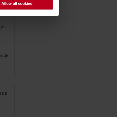
Allow all cookies
age
le de
s de