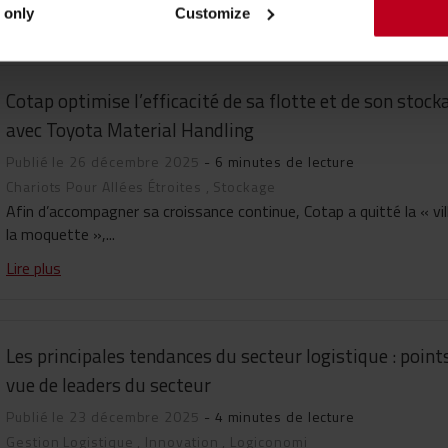
Lire plus
 only
Customize
Cotap optimise l’efficacité de sa flotte et de son stock
avec Toyota Material Handling
Publié le 26 décembre 2025
- 6 minutes de lecture
Chariots Pour Allées Étroites
,
Stockage
Afin d’accompagner sa croissance continue, Cotap a quitté la « vil
la moquette »,...
Lire plus
Les principales tendances du secteur logistique : point
vue de leaders du secteur
Publié le 23 décembre 2025
- 4 minutes de lecture
Gestion Logistique
,
Innovation
,
Logiconomi