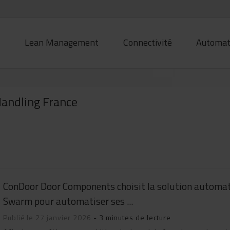
é
Lean Management
Connectivité
Automat
 Handling France
ConDoor Door Components choisit la solution automa
Swarm pour automatiser ses ...
Publié le 27 janvier 2026
- 3 minutes de lecture