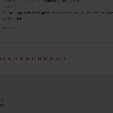
Publié le 3 juillet 2025
- 5 minutes de lecture
Formation
Le CACES®(Certificat d’Aptitude à la Conduite En Sécurité) est un
certification...
Lire plus
8
9
10
11
12
13
14
15
16
17
18
19
e à
ue.